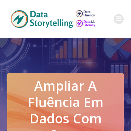
Pular
para
o
conteúdo
Ampliar A
Fluência Em
Dados Com