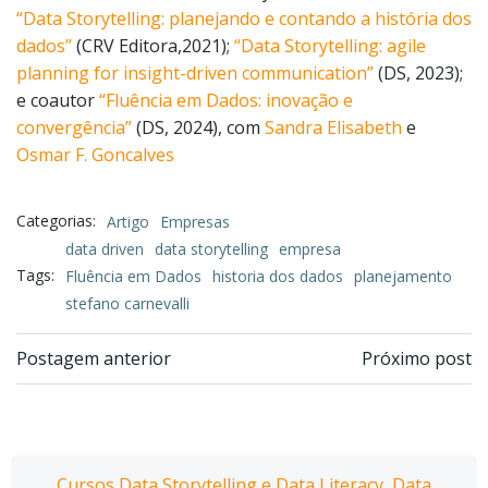
“Data Storytelling: planejando e contando a história dos
dados”
(CRV Editora,2021);
“Data Storytelling: agile
planning for insight-driven communication”
(DS, 2023);
e coautor
“Fluência em Dados: inovação e
convergência”
(DS, 2024), com
Sandra Elisabeth
e
Osmar F. Goncalves
Categorias:
Artigo
Empresas
data driven
data storytelling
empresa
Tags:
Fluência em Dados
historia dos dados
planejamento
stefano carnevalli
Navegação
Navegação
Postagem anterior
Próximo post
de
de
Post
Post
Cursos Data Storytelling e Data Literacy, Data