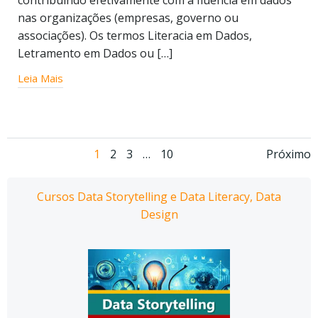
contribuindo efetivamente com a fluência em dados
nas organizações (empresas, governo ou
associações). Os termos Literacia em Dados,
Letramento em Dados ou […]
Leia Mais
Navegação
Navegação
Nav
Página
Página
Página
Página
1
2
3
…
10
Próximo
por
por
por
Cursos Data Storytelling e Data Literacy, Data
posts
posts
pos
Design