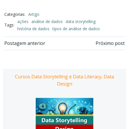
Categorias:
Artigo
ações
análise de dados
data storytelling
Tags:
história de dados
tipos de análise de dados
Navegação
Navegação
Postagem anterior
Próximo post
de
de
Post
Post
Cursos Data Storytelling e Data Literacy, Data
Design