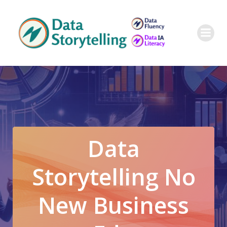
Pular
para
o
conteúdo
Data
Storytelling No
New Business