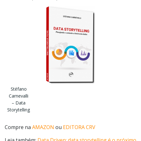
Stéfano
Carnevalli
– Data
Storytelling
Compre na
AMAZON
ou
EDITORA CRV
Leia também:
Data Driven: data storytelling é o próximo