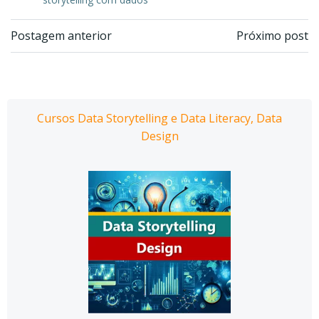
Navegação
Navegação
Postagem anterior
Próximo post
de
de
Post
Post
Cursos Data Storytelling e Data Literacy, Data
Design