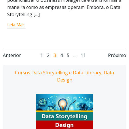
potencializar o Business Intelligence e transformar a
maneira como as empresas operam. Embora, o Data
Storytelling […]
Leia Mais
Navegação
Navegação
Nav
Página
Página
Página
Página
Página
Página
Anterior
1
2
3
4
5
…
11
Próximo
por
por
por
Cursos Data Storytelling e Data Literacy, Data
posts
posts
pos
Design