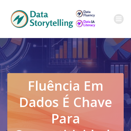
Pular
para
o
conteúdo
Fluência Em
Dados É Chave
Para