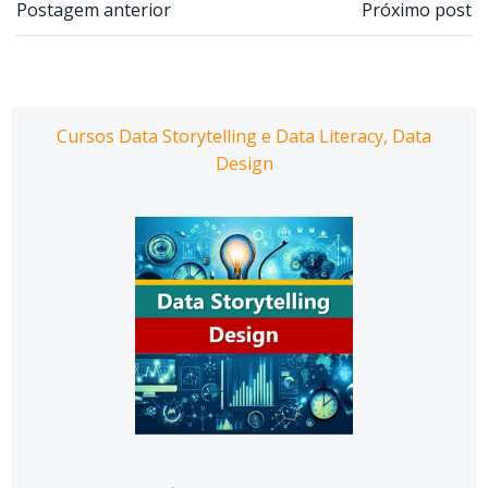
Navegação
Navegação
Postagem anterior
Próximo post
de
de
Post
Post
Cursos Data Storytelling e Data Literacy, Data
Design