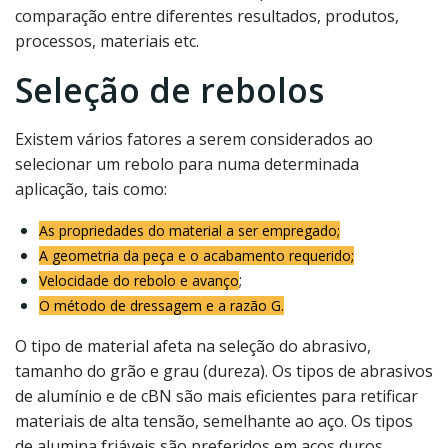
comparação entre diferentes resultados, produtos,
processos, materiais etc.
Seleção de rebolos
Existem vários fatores a serem considerados ao
selecionar um rebolo para numa determinada
aplicação, tais como:
As propriedades do material a ser empregado;
A geometria da peça e o acabamento requerido;
;
Velocidade do rebolo e avanço
O método de dressagem e a razão G.
O tipo de material afeta na seleção do abrasivo,
tamanho do grão e grau (dureza). Os tipos de abrasivos
de alumínio e de cBN são mais eficientes para retificar
materiais de alta tensão, semelhante ao aço. Os tipos
de alumina friáveis são preferidos em aços duros.