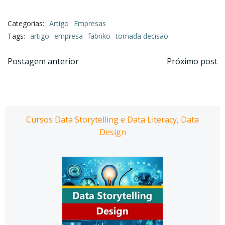
Categorias:
Artigo
Empresas
Tags:
artigo
empresa
fabriko
tomada decisão
Navegação
Navegação
Postagem anterior
Próximo post
de
de
Post
Post
Cursos Data Storytelling e Data Literacy, Data
Design