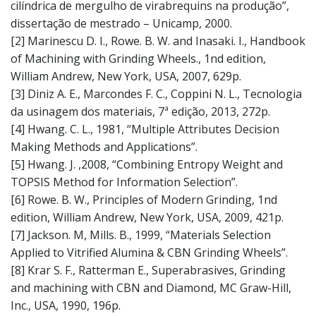
cilíndrica de mergulho de virabrequins na produção”,
dissertação de mestrado – Unicamp, 2000.
[2] Marinescu D. I., Rowe. B. W. and Inasaki. I., Handbook
of Machining with Grinding Wheels., 1nd edition,
William Andrew, New York, USA, 2007, 629p.
[3] Diniz A. E., Marcondes F. C., Coppini N. L., Tecnologia
da usinagem dos materiais, 7ª edição, 2013, 272p.
[4] Hwang. C. L., 1981, “Multiple Attributes Decision
Making Methods and Applications”.
[5] Hwang. J. ,2008, “Combining Entropy Weight and
TOPSIS Method for Information Selection”.
[6] Rowe. B. W., Principles of Modern Grinding, 1nd
edition, William Andrew, New York, USA, 2009, 421p.
[7] Jackson. M, Mills. B., 1999, “Materials Selection
Applied to Vitrified Alumina & CBN Grinding Wheels”.
[8] Krar S. F., Ratterman E., Superabrasives, Grinding
and machining with CBN and Diamond, MC Graw-Hill,
Inc., USA, 1990, 196p.