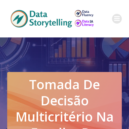
Pular
para
o
conteúdo
Tomada De
Decisão
Multicritério Na