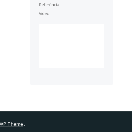
Referência
Vídeo
iWP Theme
.