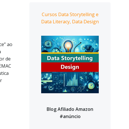
Cursos Data Storytelling e
Data Literacy, Data Design
ce” ao
a
or de
CEMAC
tica
r
Blog Afiliado Amazon
#anúncio