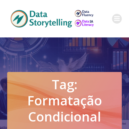
Pular
para
o
conteúdo
Tag:
Formatação
Condicional