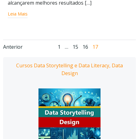
alcançarem melhores resultados […]
Leia Mais
Navegação
Navegação
Página
Página
Página
Página
Anterior
1
…
15
16
17
por
por
Cursos Data Storytelling e Data Literacy, Data
posts
posts
Design